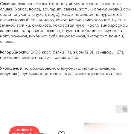
Состав:
мука из зеленых бананов, яблочное пюре, кокосовые
сливки (кокос, вода), эритрит, свежевыжатый апельсиновый сок,
сироп инулина (инулин, вода), какао-порошок натуральный,
свежевыжатый сок лимона, какао-масло натуральное, мука из
зеленой гречки, аллюлоза, кокосовая мука, масло виноградной
косточки, агар-агар, пектин, инулин (пребиотик), клубника
натуральная, клубника сублимированная, экстракт ванили,
стевия.
Калорийность:
240,8 ккал, белки 1,9г, жиры 12,3г, углеводы 17,7г,
пребиотические пищевые волокна 4,5г.
Украшение:
по согласованию (клубника, малина, ежевика,
голубика), сублимированные ягоды, шоколадные украшения.
зимняя и
невозмутимая