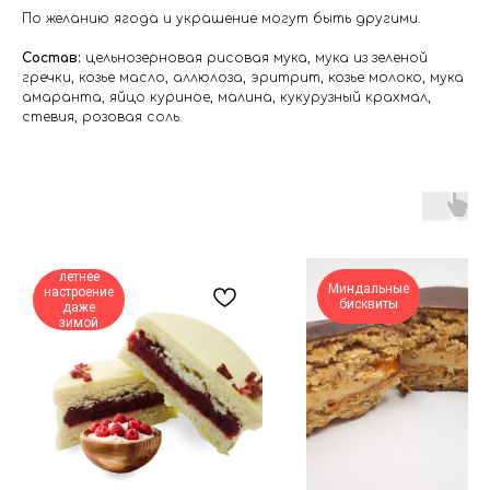
По желанию ягода и украшение могут быть другими.
Состав:
цельнозерновая рисовая мука, мука из зеленой
гречки, козье масло, аллюлоза, эритрит, козье молоко, мука
амаранта, яйцо куриное, малина, кукурузный крахмал,
стевия, розовая соль.
летнее
Миндальные
настроение
бисквиты
даже
зимой